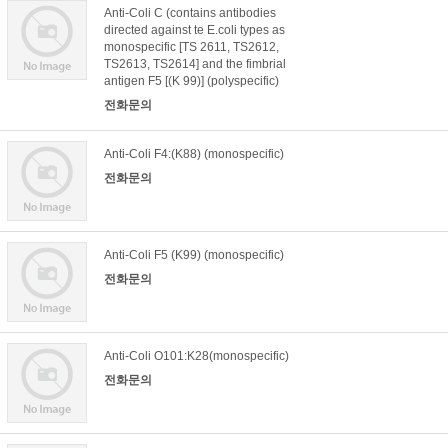
Anti-Coli C (contains antibodies
directed against te E.coli types as
monospecific [TS 2611, TS2612,
TS2613, TS2614] and the fimbrial
antigen F5 [(K 99)] (polyspecific)
전화문의
Anti-Coli F4:(K88) (monospecific)
전화문의
Anti-Coli F5 (K99) (monospecific)
전화문의
Anti-Coli O101:K28(monospecific)
전화문의