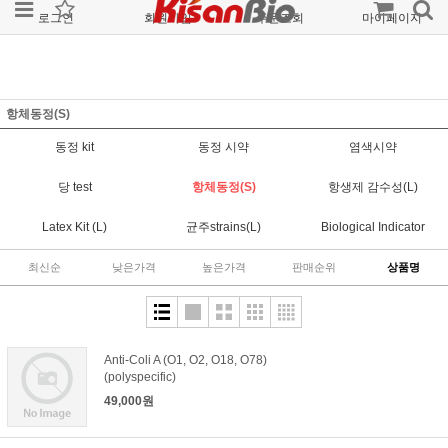
로그인
회원가입
주문조회
마이페이지
항체동정(S)
동정 kit
동정 시약
염색시약
당 test
항체동정(S)
항생제 감수성(L)
Latex Kit (L)
균주strains(L)
Biological Indicator
최신순
낮은가격
높은가격
판매순위
상품명
Anti-Coli A (O1, O2, O18, O78)
(polyspecific)
49,000원