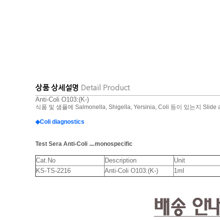
상품 상세설명
Detail Product
Anti-Coli O103:(K-)
식품 및 샘플에 Salmonella, Shigella, Yersinia, Coli 등이 있는지 S
◈Coli diagnostics
Test Sera Anti-Coli ㅡmonospecific
Cat.No
Description
Unit
KS-TS-2216
Anti-Coli O103:(K-)
1ml