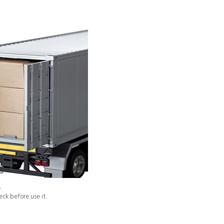
.
ck before use it.