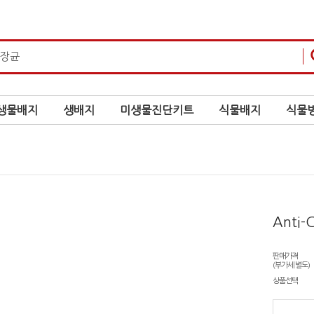
생물배지
생배지
미생물진단키트
식물배지
식물병
Anti-C
판매가격
(부가세 별도)
상품선택