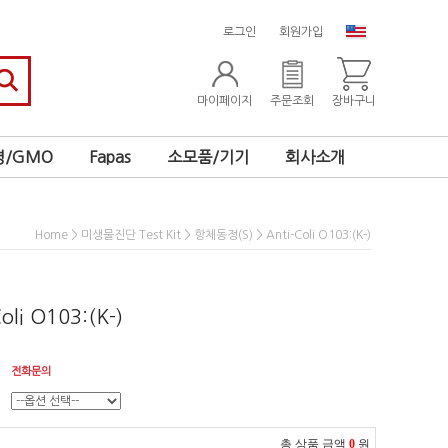
로그인
회원가입
마이페이지
주문조회
장바구니
/GMO
Fapas
소모품/기기
회사소개
>
>
> Anti-Coli O103:(K-)
Home
미생물진단 Test Kit
항체동정(S)
oli O103:(K-)
전화문의
총 상품 금액
0
원