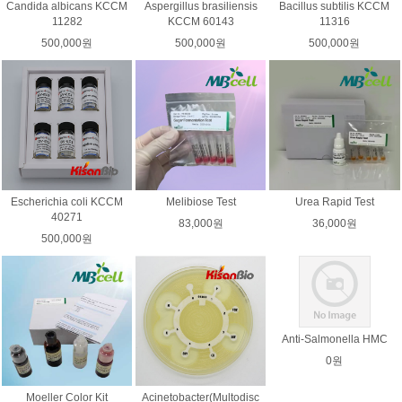
Candida albicans KCCM
Aspergillus brasiliensis
Bacillus subtilis KCCM
11282
KCCM 60143
11316
500,000원
500,000원
500,000원
Escherichia coli KCCM
Melibiose Test
Urea Rapid Test
40271
83,000원
36,000원
500,000원
Anti-Salmonella HMC
0원
Moeller Color Kit
Acinetobacter(Multodisc