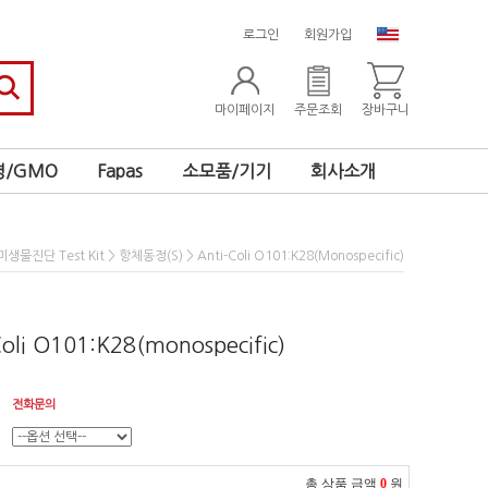
로그인
회원가입
마이페이지
주문조회
장바구니
/GMO
Fapas
소모품/기기
회사소개
>
> Anti-Coli O101:K28(monospecific)
미생물진단 Test Kit
항체동정(S)
Coli O101:K28(monospecific)
전화문의
총 상품 금액
0
원