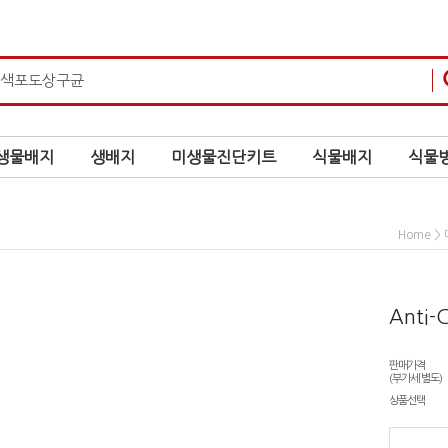
생물배지
생배지
미생물진단키트
식물배지
식물병
>
Home
Anti-
판매가격
(부가세 별도)
상품선택