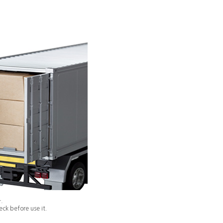
.
ck before use it.