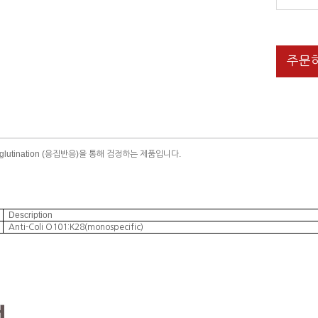
주문
glutination (
)
.
응집반응
을 통해 검정하는 제품입니다
Description
Anti-Coli O101:K28(monospecific)