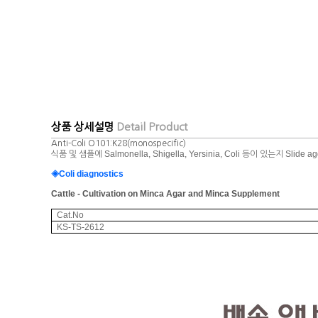
상품 상세설명
Detail Product
Anti-Coli O101:K28(monospecific)
Salmonella, Shigella, Yersinia, Coli
Slide ag
식품 및 샘플에
등이 있는지
Coli diagnostics
◈
Cattle - Cultivation on Minca Agar and Minca Supplement
Cat.No
KS-TS-2612