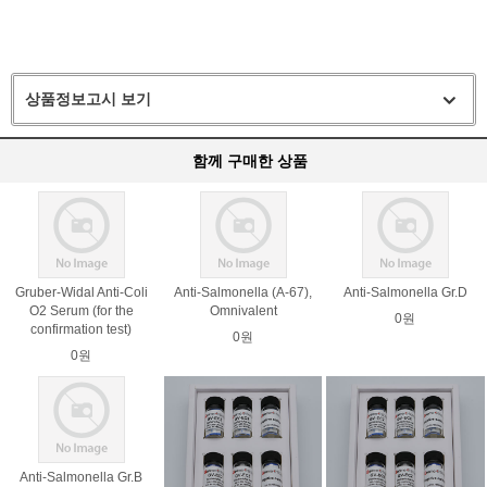
상품정보고시 보기
함께 구매한 상품
Gruber-Widal Anti-Coli
Anti-Salmonella (A-67),
Anti-Salmonella Gr.D
O2 Serum (for the
Omnivalent
0원
confirmation test)
0원
0원
Anti-Salmonella Gr.B