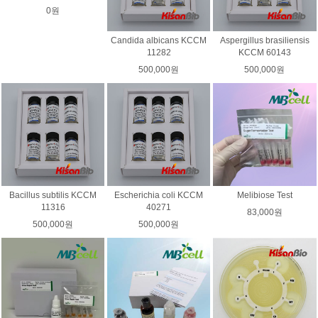
0원
Candida albicans KCCM
Aspergillus brasiliensis
11282
KCCM 60143
500,000원
500,000원
Bacillus subtilis KCCM
Escherichia coli KCCM
Melibiose Test
11316
40271
83,000원
500,000원
500,000원