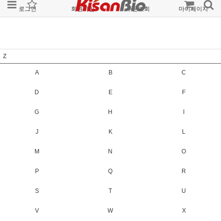
로그인
회원가입
주문조회
마이페이지
Z
A
B
C
D
E
F
G
H
I
J
K
L
M
N
O
P
Q
R
S
T
U
V
W
X