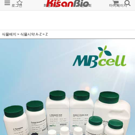
로그인
회원가입
주문조회
마이페이지
식물배지
>
식물시약 A-Z
>
Z