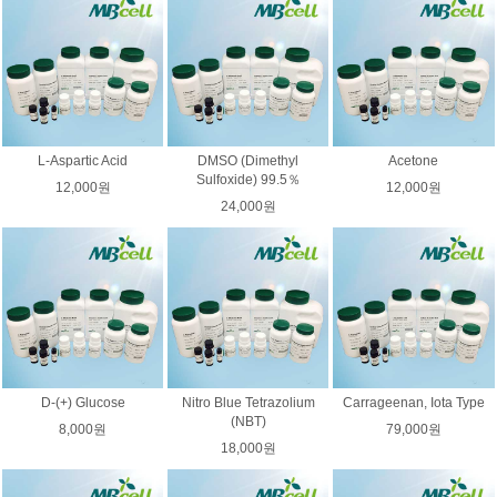
L-Aspartic Acid
DMSO (Dimethyl
Acetone
Sulfoxide) 99.5％
12,000원
12,000원
24,000원
D-(+) Glucose
Nitro Blue Tetrazolium
Carrageenan, Iota Type
(NBT)
8,000원
79,000원
18,000원