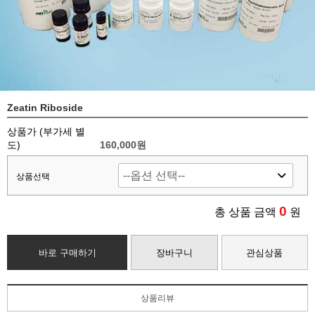
Zeatin Riboside
상품가 (부가세 별
도)
160,000
원
상품선택
0
총 상품 금액
원
바로 구매하기
장바구니
관심상품
상품리뷰