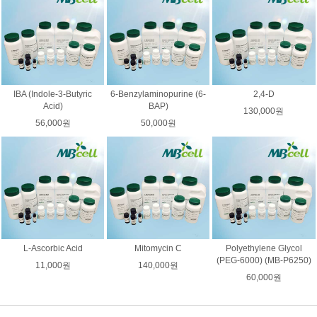
IBA (Indole-3-Butyric
6-Benzylaminopurine (6-
2,4-D
Acid)
BAP)
130,000원
56,000원
50,000원
L-Ascorbic Acid
Mitomycin C
Polyethylene Glycol
(PEG-6000) (MB-P6250)
11,000원
140,000원
60,000원