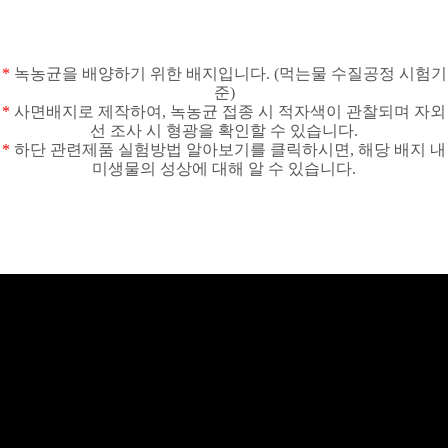
*
녹농균을 배양하기 위한 배지입니다
. (
먹는물 수질공정 시험기
준
)
*
사면배지로 제작하여
,
녹농균 접종 시 적자색이 관찰되며 자외
선 조사 시 형광을 확인할 수 있습니다
.
*
하단 관련제품 실험방법 알아보기를 클릭하시면
,
해당 배지 내
미생물의 성상에 대해 알 수 있습니다
.