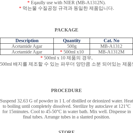
*
Eqaully use with NIER (MB-A1312N).
*
먹는물 수질공정 규격과 동일한 제품입니다
.
PACKAGE
Description
Quantity
Cat. No
Acetamide Agar
500g
MB-A1312
Acetamide Agar
*
500ml x10
MB-A1312M
*
500ml x 10
제품의
경우
,
500ml
배지를
제조할
수
있는
파우더
양만큼
소분
되어있는
제품
PROCEDURE
Suspend 32.63 G of powder in 1 L of distilled or deionized water. Heat
to boiling until completely dissolved. Sterilize by autoclave at 121°C
for 15minutes. Cool to 45-50°C in water bath. Mix well. Dispense in
final tubes. Arrange tubes in a slanted position.
STORE