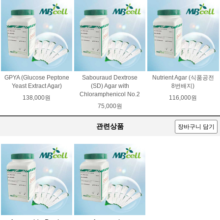
GPYA (Glucose Peptone
Sabouraud Dextrose
Nutrient Agar (식품공전
Yeast Extract Agar)
(SD) Agar with
8번배지)
Chloramphenicol No.2
138,000원
116,000원
75,000원
관련상품
장바구니 담기