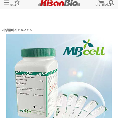
로그인
회원가입
주문조회
마이페이지
미생물배지
>
A-Z
>
A