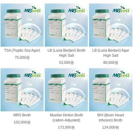
TSA (Tryptic Soy Agar)
LB (Luria Bertani) Broth
LB (Luria Bertani) Agar
High Salt
High Salt
75,000원
52,000원
80,000원
MRS Broth
Mueller Hinton Broth
BHI (Brain Heart
(cation-Adjusted)
Infusion) Broth
102,000원
172,000원
124,000원