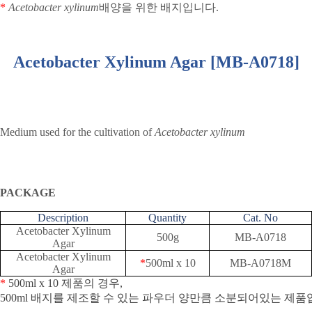
*
Acetobacter xylinum
배양을 위한 배지입니다
.
Acetobacter Xylinum Agar [MB-A0718]
Medium used for the cultivation of
Acetobacter xylinum
PACKAGE
Description
Quantity
Cat. No
Acetobacter Xylinum
500g
MB-A0718
Agar
Acetobacter Xylinum
*
500ml x 10
MB-A0718M
Agar
*
500ml x 10
제품의
경우
,
500ml
배지를
제조할
수
있는
파우더
양만큼
소분되어있는
제품