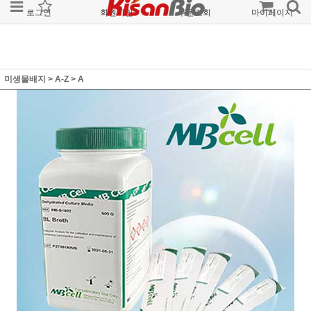
로그인
회원가입
주문조회
마이페이지
미생물배지
>
A-Z
>
A