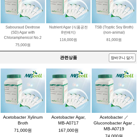
Sabouraud Dextrose
Nutrient Agar (식품공전
TSB (Tryptic Soy Broth)
(SD) Agar with
8번배지)
(non-animal)
Chloramphenicol No.2
116,000원
81,000원
75,000원
관련상품
장바구니 담기
Acetobacter Xylinum
Acetobacter Agar,
Acetobacter ／
Broth
MB-A0717
Gluconobacter Agar ,
MB-A0719
71,000원
167,000원
74,000원