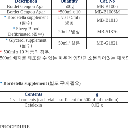
Description
Quantity
Cat. No
Bordet Gengou Agar
500g
MB-B1006
Bordet Gengou Agar
*
500ml x 10
MB-B1006M
*
Bordetella supplement
1 vial / 5ml /
MB-B1813
(
필수
)
냉동
*
Sheep Blood
50ml /
냉장
MB-S1876
Defibrinated (
필수
)
*
Glycerol supplement
50ml /
실온
MB-G1821
(
필수
)
*
500ml x 10
제품의
경우
,
500ml
배지를
제조할
수
있는
파우더
양만큼
소분되어있는
제품
*
Bordetella supplement (
별도 구매 필요
)
Contents
g
1 vial contents (each vial is sufficient for 500mL of medium)
Cefalexin
0.02 g
PROCEDURE