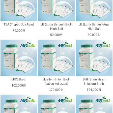
TSA (Tryptic Soy Agar)
LB (Luria Bertani) Broth
LB (Luria Bertani) Agar
High Salt
High Salt
75,000원
52,000원
80,000원
MRS Broth
Mueller Hinton Broth
BHI (Brain Heart
(cation-Adjusted)
Infusion) Broth
102,000원
172,000원
124,000원