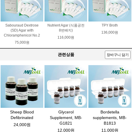
Sabouraud Dextrose
Nutrient Agar (식품공전
TPY Broth
(SD) Agar with
8번배지)
136,000원
Chloramphenicol No.2
116,000원
75,000원
관련상품
장바구니 담기
Sheep Blood
Glycerol
Bordetella
Defibrinated
Supplement, MB-
supplements, MB-
G1821
B1813
24,000원
12,000원
11,000원