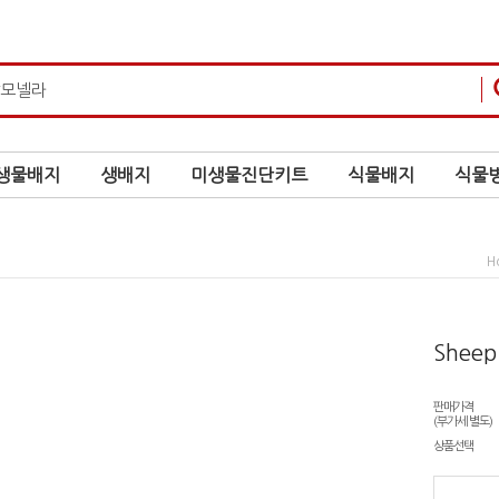
생물배지
생배지
미생물진단키트
식물배지
식물병
H
Sheep
판매가격
(부가세 별도)
상품선택