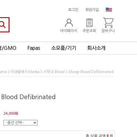
로그인
회원가입
마이페이지
주문조회
장바구니
/GMO
Fapas
소모품/기기
회사소개
>
>
> Sheep Blood Defibrinated
ome
미생물배지 Media
시약 & Blood
 Blood Defibrinated
24,000
원
총 상품 금액
0
원