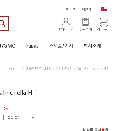
로그인
회원가입
마이페이지
주문조회
장바구니
/GMO
Fapas
소모품/기기
회사소개
>
>
> Anti-Salmonella H F
Home
미생물진단 Test Kit
항체동정(S)
almonella H f
0
원
총 상품 금액
0
원