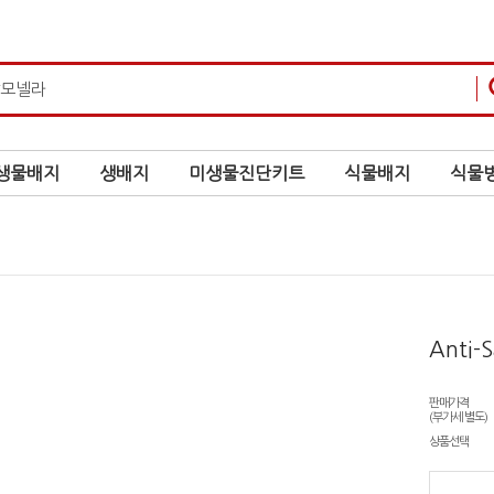
생물배지
생배지
미생물진단키트
식물배지
식물병
Anti-S
판매가격
(부가세 별도)
상품선택