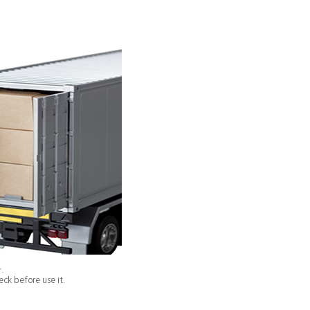
.
ck before use it.