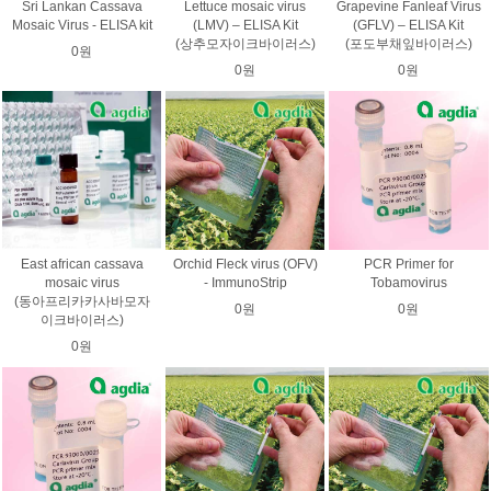
Sri Lankan Cassava
Lettuce mosaic virus
Grapevine Fanleaf Virus
Mosaic Virus - ELISA kit
(LMV) – ELISA Kit
(GFLV) – ELISA Kit
(상추모자이크바이러스)
(포도부채잎바이러스)
0원
0원
0원
East african cassava
Orchid Fleck virus (OFV)
PCR Primer for
mosaic virus
- ImmunoStrip
Tobamovirus
(동아프리카카사바모자
0원
0원
이크바이러스)
0원