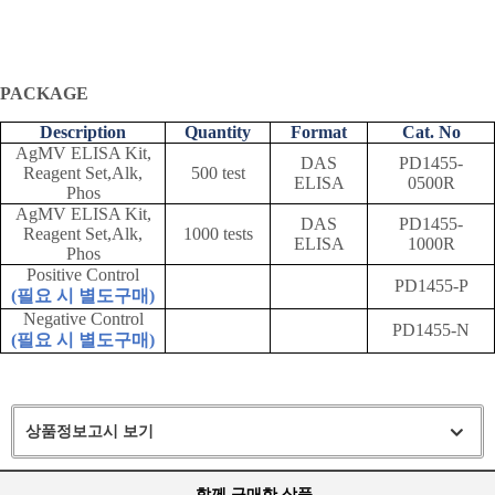
PACKAGE
Description
Quantity
Format
Cat. No
AgMV ELISA Kit,
DAS
PD1455-
Reagent Set,Alk,
500 test
ELISA
0500R
Phos
AgMV ELISA Kit,
DAS
PD1455-
Reagent Set,Alk,
1000 tests
ELISA
1000R
Phos
Positive Control
PD1455-P
(
필요 시 별도구매
)
Negative Control
PD1455-N
(
필요 시 별도구매
)
상품정보고시 보기
함께 구매한 상품