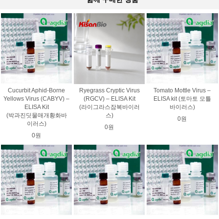
Cucurbit Aphid-Borne
Ryegrass Cryptic Virus
Tomato Mottle Virus –
Yellows Virus (CABYV) –
(RGCV) – ELISA Kit
ELISA kit (토마토 모틀
ELISA Kit
(라이그라스잠복바이러
바이러스)
(박과진딧물매개황화바
스)
0원
이러스)
0원
0원