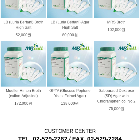
LB (Luria Bertani) Broth
LB (Luria Bertani) Agar
MRS Broth
High Salt
High Salt
102,000원
52,000원
80,000원
Mueller Hinton Broth
GPYA (Glucose Peptone
Sabouraud Dextrose
(cation-Adjusted)
Yeast Extract Agar)
(SD) Agar with
Chloramphenicol No.2
172,000원
138,000원
75,000원
CUSTOMER CENTER
TEL. 02-529-2282 / FAX. 02-529-2284