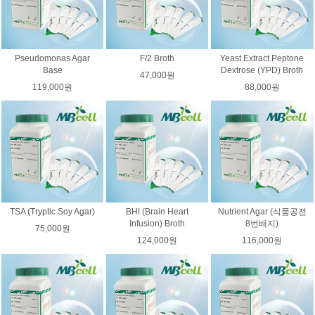
Pseudomonas Agar
F/2 Broth
Yeast Extract Peptone
Base
Dextrose (YPD) Broth
47,000원
119,000원
88,000원
TSA (Tryptic Soy Agar)
BHI (Brain Heart
Nutrient Agar (식품공전
Infusion) Broth
8번배지)
75,000원
124,000원
116,000원