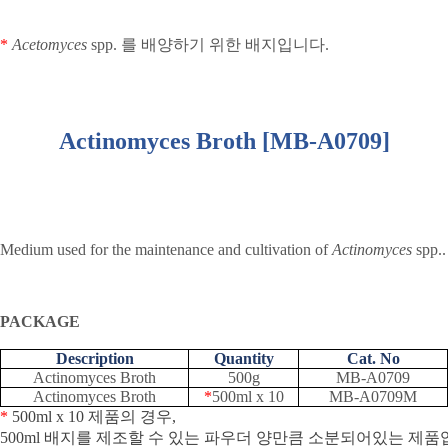
*
Acetomyces
spp.
를 배양하기 위한 배지입니다
.
Actinomyces Broth [MB-A0709]
Medium used for the maintenance and cultivation of
Actinomyces
spp..
PACKAGE
Description
Quantity
Cat. No
Actinomyces Broth
500g
MB-A0709
Actinomyces Broth
*
500ml x 10
MB-A0709M
*
500ml x 10
제품의
경우
,
500ml
배지를
제조할
수
있는
파우더
양만큼
소분되어있는
제품