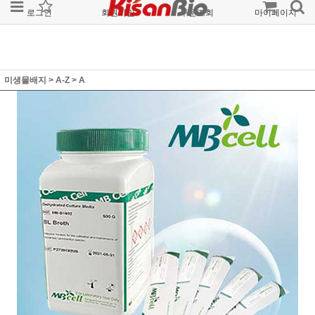
로그인
회원가입
주문조회
마이페이지
미생물배지
>
A-Z
>
A