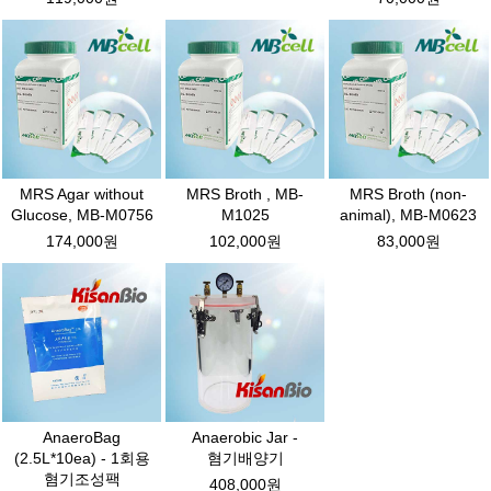
MRS Agar without
MRS Broth , MB-
MRS Broth (non-
Glucose, MB-M0756
M1025
animal), MB-M0623
174,000원
102,000원
83,000원
AnaeroBag
Anaerobic Jar -
(2.5L*10ea) - 1회용
혐기배양기
혐기조성팩
408,000원