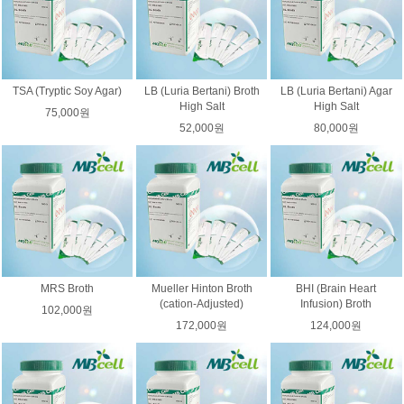
TSA (Tryptic Soy Agar)
LB (Luria Bertani) Broth
LB (Luria Bertani) Agar
High Salt
High Salt
75,000원
52,000원
80,000원
MRS Broth
Mueller Hinton Broth
BHI (Brain Heart
(cation-Adjusted)
Infusion) Broth
102,000원
172,000원
124,000원