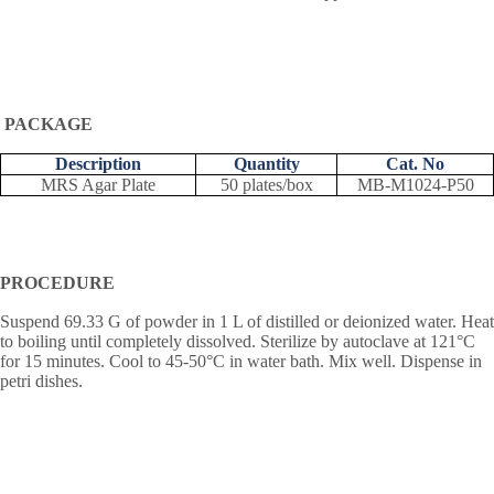
PACKAGE
Description
Quantity
Cat. No
MRS Agar Plate
50 plates/box
MB-M1024-P50
PROCEDURE
Suspend 69.33 G of powder in 1 L of distilled or deionized water. Heat
to boiling until completely dissolved. Sterilize by autoclave at 121
°
C
for 15 minutes. Cool to 45-50
°
C in water bath. Mix well. Dispense in
petri dishes.