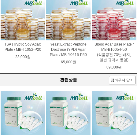
TSA (Tryptic Soy Agar)
Yeast Extract Peptone
Blood Agar Base Plate /
Plate / MB-T1052-P20
Dextrose (YPD) Agar
MB-B1005-P50
Plate / MB-Y0616-P50
(식품공전 73번 배지,
23,000원
일반 규격과 동일)
65,000원
89,000원
관련상품
장바구니 담기