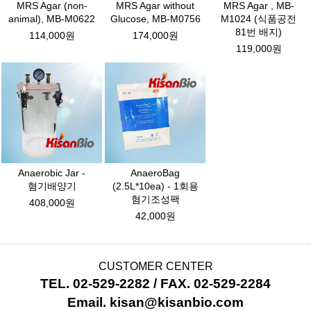
MRS Agar (non-
MRS Agar without
MRS Agar , MB-
animal), MB-M0622
Glucose, MB-M0756
M1024 (식품공전
81번 배지)
114,000원
174,000원
119,000원
Anaerobic Jar -
AnaeroBag
혐기배양기
(2.5L*10ea) - 1회용
혐기조성팩
408,000원
42,000원
CUSTOMER CENTER
TEL. 02-529-2282 / FAX. 02-529-2284
Email. kisan@kisanbio.com