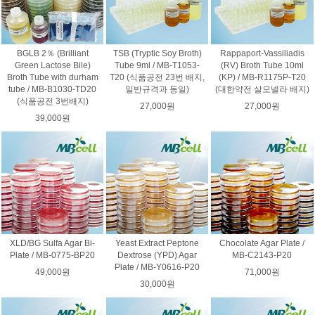
BGLB 2％ (Brilliant
TSB (Tryptic Soy Broth)
Rappaport-Vassiliadis
Green Lactose Bile)
Tube 9ml / MB-T1053-
(RV) Broth Tube 10ml
Broth Tube with durham
T20 (식품공전 23번 배지,
(KP) / MB-R1175P-T20
tube / MB-B1030-TD20
일반규격과 동일)
(대한약전 살모넬라 배지)
(식품공전 3번배지)
27,000원
27,000원
39,000원
XLD/BG Sulfa Agar Bi-
Yeast Extract Peptone
Chocolate Agar Plate /
Plate / MB-0775-BP20
Dextrose (YPD) Agar
MB-C2143-P20
Plate / MB-Y0616-P20
49,000원
71,000원
30,000원