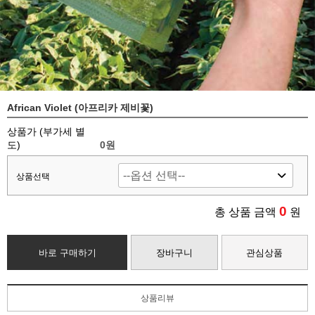
African Violet (아프리카 제비꽃)
상품가 (부가세 별
도)
0
원
상품선택
0
총 상품 금액
원
바로 구매하기
장바구니
관심상품
상품리뷰