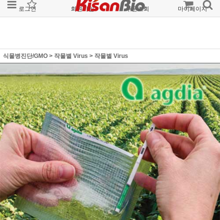
로그인
회원가입
주문조회
마이페이지
식물병진단/GMO
>
작물별 Virus
>
작물별 Virus