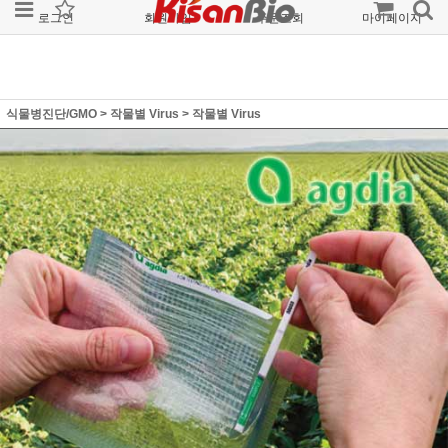
로그인
회원가입
주문조회
마이페이지
식물병진단/GMO
>
작물별 Virus
>
작물별 Virus