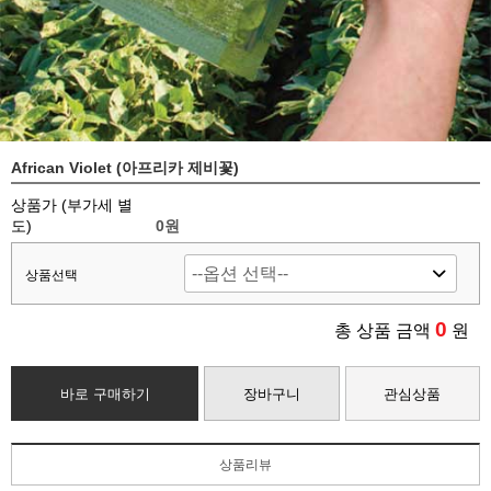
African Violet (아프리카 제비꽃)
상품가 (부가세 별
도)
0
원
상품선택
0
총 상품 금액
원
바로 구매하기
장바구니
관심상품
상품리뷰