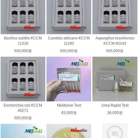
Bacillus subtilis KCCM
Candida albicans KCCM
Aspergillus brasiliensis
11316
11282
KCCM 60143
500,000원
500,000원
500,000원
Escherichia coli KCCM
Melibiose Test
Urea Rapid Test
40271
83,000원
36,000원
500,000원