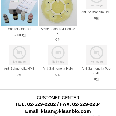
Anti-Salmonella HMC
0원
Moeller Color Kit
Acinetobacter(Multodisc
s)
67,000원
0원
Anti-Salmonella HMB
Anti-Salmonella HMA
Anti-Salmonella Pool
OME
0원
0원
0원
CUSTOMER CENTER
TEL. 02-529-2282 / FAX. 02-529-2284
Email. kisan@kisanbio.com