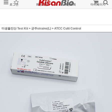
로그인
회원가입
주문조회
마이페이지
미생물진단 Test Kit
>
균주strains(L)
>
ATCC Culti Control