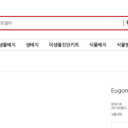
생물배지
생배지
미생물진단키트
식물배지
식물병
Eugon
판매가격
(부가세 별도)
상품선택