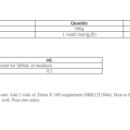
Quantity
500g
1 vial(0.5ml/
실온
)
mL
fficient for 500mL of medium)
0.5
 water. Add 2 vials of Triton X 100 supplement (MB
[1]
T1846). Heat to b
well. Pour into tubes.