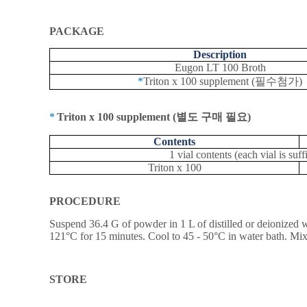
PACKAGE
Description
Eugon LT 100 Broth
*
Triton x 100 supplement (
필수첨가
)
*
Triton x 100 supplement (
별도 구매 필요
)
Contents
1 vial contents (each vial is su
Triton x 100
PROCEDURE
Suspend 36.4 G of powder in 1 L of distilled or deionized
121°C for 15 minutes. Cool to 45 - 50°C in water bath. Mix 
STORE