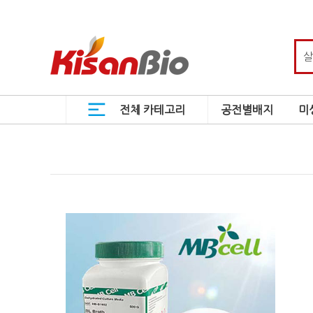
전체 카테고리
공전별배지
미