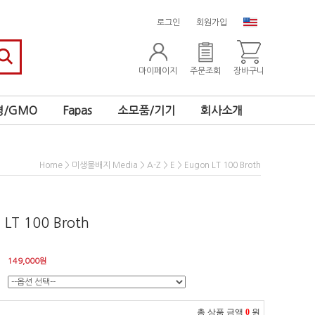
로그인
회원가입
마이페이지
주문조회
장바구니
/GMO
Fapas
소모품/기기
회사소개
>
>
>
> Eugon LT 100 Broth
Home
미생물배지 Media
A-Z
E
 LT 100 Broth
149,000
원
총 상품 금액
0
원