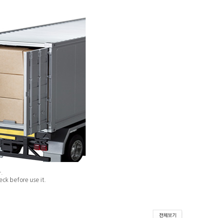
.
ck before use it.