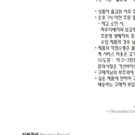
* This product m
리뷰작성
Review Board