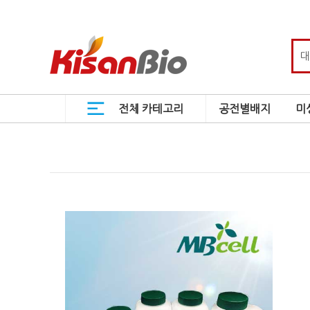
전체 카테고리
공전별배지
미