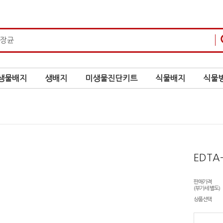
생물배지
생배지
미생물진단키트
식물배지
식물병
EDTA
판매가격
(부가세 별도)
상품선택