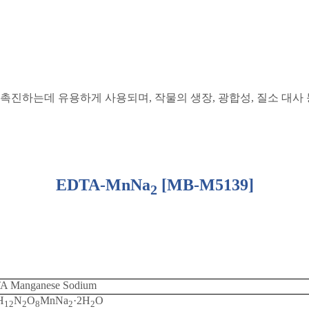
을 촉진하는데 유용하게 사용되며
,
작물의 생장
,
광합성
,
질소 대사
EDTA-MnNa
[MB-M5139]
2
A Manganese Sodium
H
N
O
MnNa
·
2H
O
12
2
8
2
2