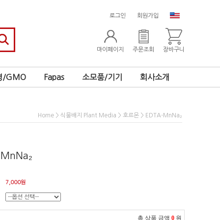
로그인
회원가입
마이페이지
주문조회
장바구니
/GMO
Fapas
소모품/기기
회사소개
>
>
> EDTA-MnNa₂
Home
식물배지 Plant Media
호르몬
-MnNa₂
7,000
원
총 상품 금액
0
원