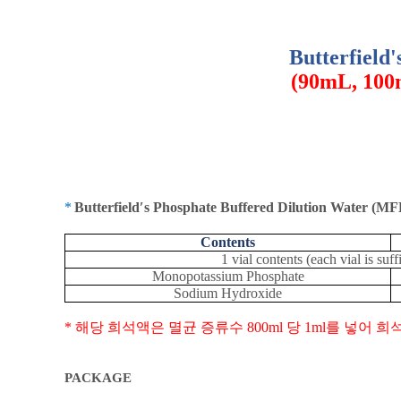
Butterfield
(90mL, 10
*
Butterfield′s Phosphate Buffered Dilution Water
(MF
Contents
1 vial contents (each vial is su
Monopotassium Phosphate
Sodium Hydroxide
*
해당 희석액은 멸균 증류수
800ml
당
1ml
를 넣어 희
PACKAGE