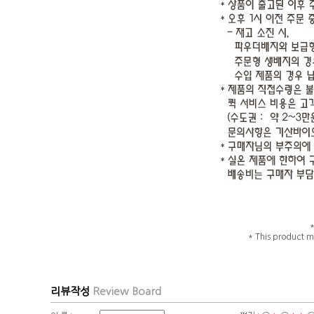
* This product m
리뷰작성
Review Board