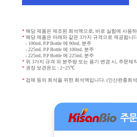
*
해당 제품은 제조된 희석액으로, 바로 실험에 사용하
*
해당 제품은 아래와 같은
3
가지 규격으로 제공됩니
- 100mL P.P Bottle
에
90mL
분주
- 225mL P.P Bottle
에
100mL
분주
- 225mL P.P Bottle
에
225mL
분주
*
위
3
가지 규격 외 분주량 또는 용기 변경 시
,
주문제작
*
권장 보관온도
: 2~25
℃
*
검체 등의 희석을
위한 희석액입니다
. (인산완충희석