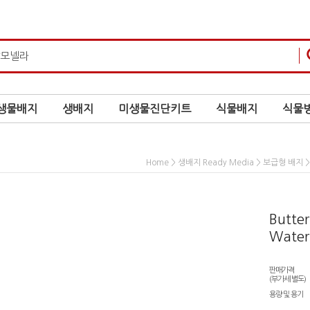
생물배지
생배지
미생물진단키트
식물배지
식물병
>
>
>
Home
생배지 Ready Media
보급형 배지
Butter
Water
판매가격
(부가세 별도)
용량 및 용기