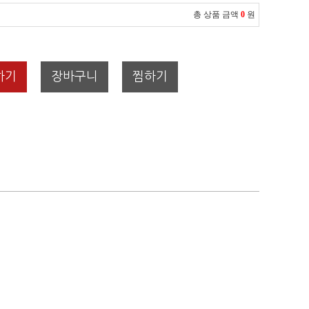
총 상품 금액
0
원
하기
장바구니
찜하기