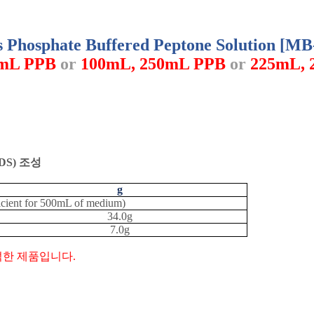
's Phosphate Buffered Peptone Solution [M
0mL PPB
or
100mL, 250mL PPB
or
225mL, 
DS)
조성
g
fficient for 500mL of medium)
34.0g
7.0g
석한 제품입니다
.