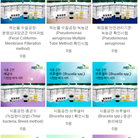
먹는물 수질공정-
먹는물 수질공정-녹농균
화장품 안전관리기준-
분원성대장균군 막여과법
(Pseudomonas
녹농균 확인시험
(Fecal Coliforms-
aeruginosa-Multiple
(Pseudomonas
Membrane Filteration
Tube Method) 확인시험
aeruginosa)
method)
0원
0원
0원
식품공전-총균수
식품공전-브루셀라
식품공전-브루셀라
(직접현미경법) (Total
(Brucella spp.) 확인시험
(Brucella spp.) 증균/
bacteria; Breed method)
분리배양
0원
0원
0원