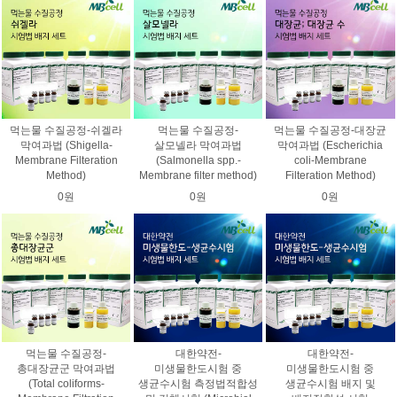
먹는물 수질공정-쉬겔라
먹는물 수질공정-
먹는물 수질공정-대장균
막여과법 (Shigella-
살모넬라 막여과법
막여과법 (Escherichia
Membrane Filteration
(Salmonella spp.-
coli-Membrane
Method)
Membrane filter method)
Filteration Method)
0원
0원
0원
먹는물 수질공정-
대한약전-
대한약전-
총대장균군 막여과법
미생물한도시험 중
미생물한도시험 중
(Total coliforms-
생균수시험 측정법적합성
생균수시험 배지 및