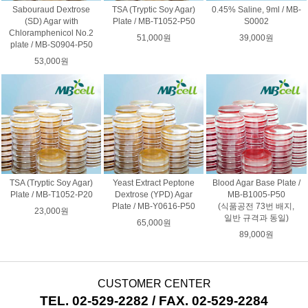
Sabouraud Dextrose
TSA (Tryptic Soy Agar)
0.45% Saline, 9ml / MB-
(SD) Agar with
Plate / MB-T1052-P50
S0002
Chloramphenicol No.2
51,000원
39,000원
plate / MB-S0904-P50
53,000원
TSA (Tryptic Soy Agar)
Yeast Extract Peptone
Blood Agar Base Plate /
Plate / MB-T1052-P20
Dextrose (YPD) Agar
MB-B1005-P50
Plate / MB-Y0616-P50
(식품공전 73번 배지,
23,000원
일반 규격과 동일)
65,000원
89,000원
CUSTOMER CENTER
TEL. 02-529-2282 / FAX. 02-529-2284