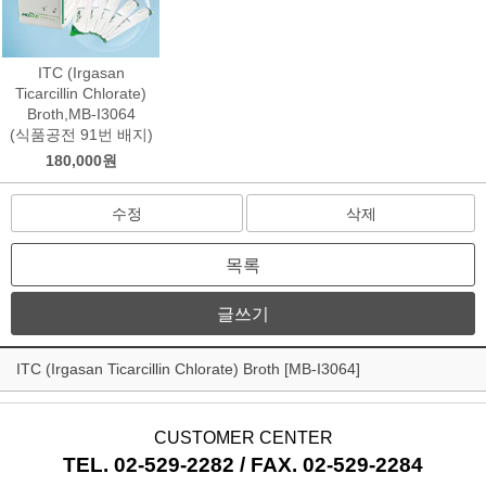
ITC (Irgasan
Ticarcillin Chlorate)
Broth,MB-I3064
(식품공전 91번 배지)
180,000원
수정
삭제
목록
글쓰기
ITC (Irgasan Ticarcillin Chlorate) Broth [MB-I3064]
CUSTOMER CENTER
TEL. 02-529-2282 / FAX. 02-529-2284