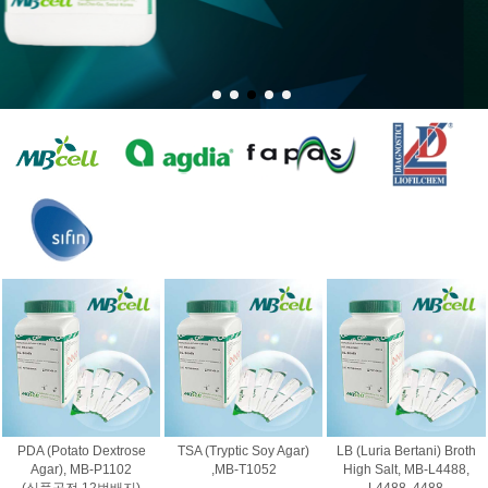
PDA (Potato Dextrose
TSA (Tryptic Soy Agar)
LB (Luria Bertani) Broth
Agar), MB-P1102
,MB-T1052
High Salt, MB-L4488,