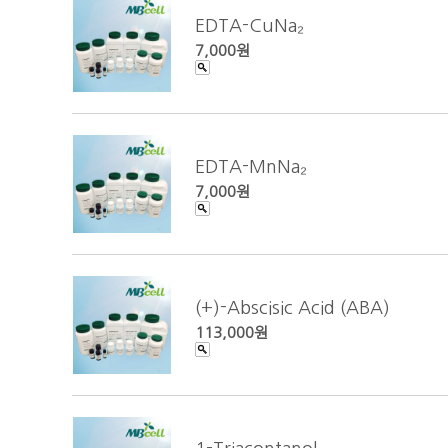
EDTA-CuNa₂
7,000원
EDTA-MnNa₂
7,000원
(+)-Abscisic Acid (ABA)
113,000원