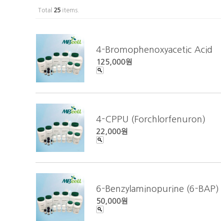
Total
25
items.
4-Bromophenoxyacetic Acid
125,000원
4-CPPU (Forchlorfenuron)
22,000원
6-Benzylaminopurine (6-BAP)
50,000원