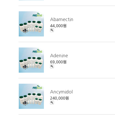
Abamectin
44,000원
Adenine
69,000원
Ancymidol
240,000원