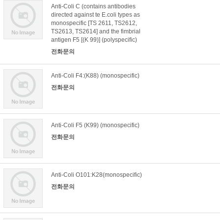
Anti-Coli C (contains antibodies
directed against te E.coli types as
monospecific [TS 2611, TS2612,
TS2613, TS2614] and the fimbrial
antigen F5 [(K 99)] (polyspecific)
전화문의
Anti-Coli F4:(K88) (monospecific)
전화문의
Anti-Coli F5 (K99) (monospecific)
전화문의
Anti-Coli O101:K28(monospecific)
전화문의