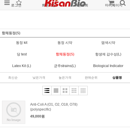
로그인
회원가입
주문조회
마이페이지
항체동정(S)
동정 kit
동정 시약
염색시약
당 test
항체동정(S)
항생제 감수성(L)
Latex Kit (L)
균주strains(L)
Biological Indicator
최신순
낮은가격
높은가격
판매순위
상품명
Anti-Coli A (O1, O2, O18, O78)
(polyspecific)
49,000원