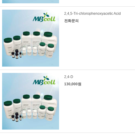
2,4,5-Tri-chlorophenoxyacetic Acid
전화문의
2,4-D
130,000원