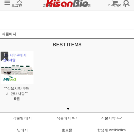
로그인
회원가입
주문조회
마이페이지
식물배지
BEST ITEMS
1
**식물시약 구매
시 안내사항**
0원
작물별 배지
식물배지 A-Z
식물시약 A-Z
난배지
호르몬
항생제 Antibiotics