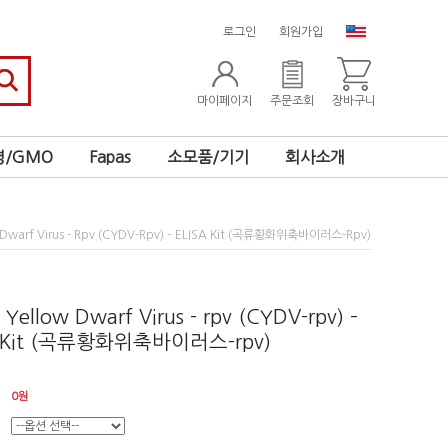
로그인
회원가입
마이페이지
주문조회
장바구니
/GMO
Fapas
소모품/기기
회사소개
w Dwarf Virus - Rpv (CYDV-Rpv) – ELISA Kit (곡류황화위축바이러스-Rpv)
 Yellow Dwarf Virus - rpv (CYDV-rpv) –
A Kit (곡류황화위축바이러스-rpv)
0
원