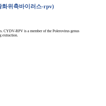
황화위축바이러스
-rpv)
aves. CYDV-RPV is a member of the Polerovirus genus
g extraction.