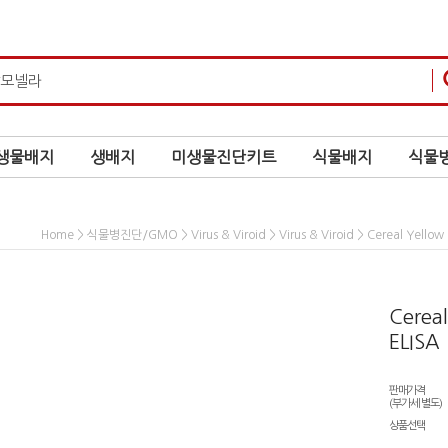
생물배지
생배지
미생물진단키트
식물배지
식물병
>
>
>
> Cereal Yello
Home
식물병진단/GMO
Virus & Viroid
Virus & Viroid
Cereal
ELIS
판매가격
(부가세 별도)
상품선택