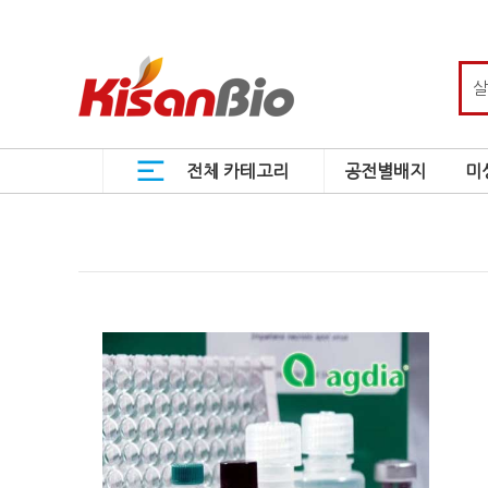
전체 카테고리
공전별배지
미