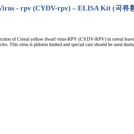
Virus - rpv (CYDV-rpv) – ELISA Kit (
곡류
e detection of Cereal yellow dwarf virus-RPV (CYDV-RPV) in cereal le
les. This virus is phloem limited and special care should be used durin