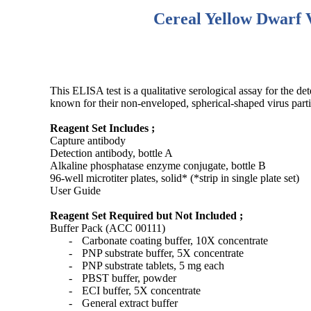
Cereal Yellow Dwarf 
This ELISA test is a qualitative serological assay for th
known for their non-enveloped, spherical-shaped virus partic
Reagent Set Includes ;
Capture antibody
Detection antibody, bottle A
Alkaline phosphatase enzyme conjugate, bottle B
96-well microtiter plates, solid* (*strip in single plate set)
User Guide
Reagent Set Required but Not Included ;
Buffer Pack (ACC 00111)
-
Carbonate coating buffer, 10X concentrate
-
PNP substrate buffer, 5X concentrate
-
PNP substrate tablets, 5 mg each
-
PBST buffer, powder
-
ECI buffer, 5X concentrate
-
General extract buffer