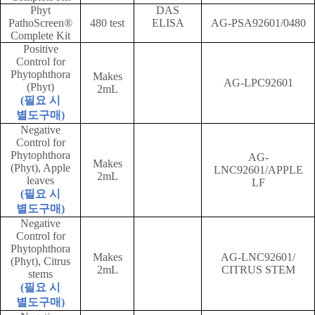
Phyt
DAS
PathoScreen®
480 test
ELISA
AG-PSA92601/0480
Complete Kit
Positive
Control for
Phytophthora
Makes
AG-LPC92601
(Phyt)
2mL
(
필요 시
별도구매
)
Negative
Control for
Phytophthora
AG-
Makes
(Phyt), Apple
LNC92601/APPLE
2mL
leaves
LF
(
필요 시
별도구매
)
Negative
Control for
Phytophthora
Makes
AG-LNC92601/
(Phyt), Citrus
2mL
CITRUS STEM
stems
(
필요 시
별도구매
)