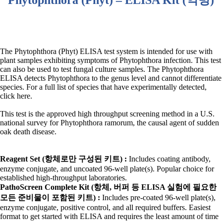
The Phytophthora (Phyt) ELISA test system is intended for use with
plant samples exhibiting symptoms of Phytophthora infection. This test
can also be used to test fungal culture samples. The Phytophthora
ELISA detects Phytophthora to the genus level and cannot differentiate
species. For a full list of species that have experimentally detected,
click here.
This test is the approved high throughput screening method in a U.S.
national survey for Phytophthora ramorum, the causal agent of sudden
oak death disease.
Reagent Set (
항체로만 구성된 키트
) :
Includes coating antibody,
enzyme conjugate, and uncoated 96-well plate(s). Popular choice for
established high-throughput laboratories.
PathoScreen Complete Kit (
항체
,
버퍼 등
ELISA
실험에 필요한
모든 준비물이 포함된 키트
) :
Includes pre-coated 96-well plate(s),
enzyme conjugate, positive control, and all required buffers. Easiest
format to get started with ELISA and requires the least amount of time