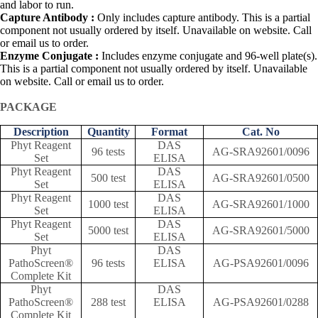
and labor to run.
Capture Antibody :
Only includes capture antibody. This is a partial
component not usually ordered by itself. Unavailable on website. Call
or email us to order.
Enzyme Conjugate :
Includes enzyme conjugate and 96-well plate(s).
This is a partial component not usually ordered by itself. Unavailable
on website. Call or email us to order.
PACKAGE
Description
Quantity
Format
Cat. No
Phyt Reagent
DAS
96 tests
AG-SRA92601/0096
Set
ELISA
Phyt Reagent
DAS
500 test
AG-SRA92601/0500
Set
ELISA
Phyt Reagent
DAS
1000 test
AG-SRA92601/1000
Set
ELISA
Phyt Reagent
DAS
5000 test
AG-SRA92601/5000
Set
ELISA
Phyt
DAS
PathoScreen®
96 tests
ELISA
AG-PSA92601/0096
Complete Kit
Phyt
DAS
PathoScreen®
288 test
ELISA
AG-PSA92601/0288
Complete Kit