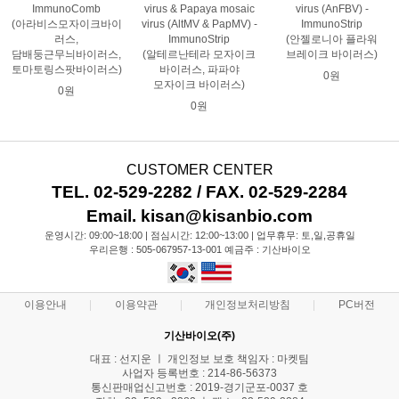
ImmunoComb
virus & Papaya mosaic
virus (AnFBV) -
(아라비스모자이크바이
virus (AltMV & PapMV) -
ImmunoStrip
러스,
ImmunoStrip
(안젤로니아 플라워
담배둥근무늬바이러스,
(알테르난테라 모자이크
브레이크 바이러스)
토마토링스팟바이러스)
바이러스, 파파야
0원
모자이크 바이러스)
0원
0원
CUSTOMER CENTER
TEL. 02-529-2282 / FAX. 02-529-2284
Email. kisan@kisanbio.com
운영시간: 09:00~18:00 | 점심시간: 12:00~13:00 | 업무휴무: 토,일,공휴일
우리은행 : 505-067957-13-001 예금주 : 기산바이오
이용안내
이용약관
개인정보처리방침
PC버전
기산바이오(주)
대표 : 선지운 ㅣ 개인정보 보호 책임자 : 마켓팀
사업자 등록번호 : 214-86-56373
통신판매업신고번호 : 2019-경기군포-0037 호