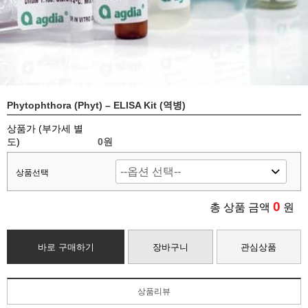
Phytophthora (Phyt) – ELISA Kit (역병)
상품가 (부가세 별
도)
0
원
상품선택
0
총 상품 금액
원
바로 구매하기
장바구니
관심상품
상품리뷰