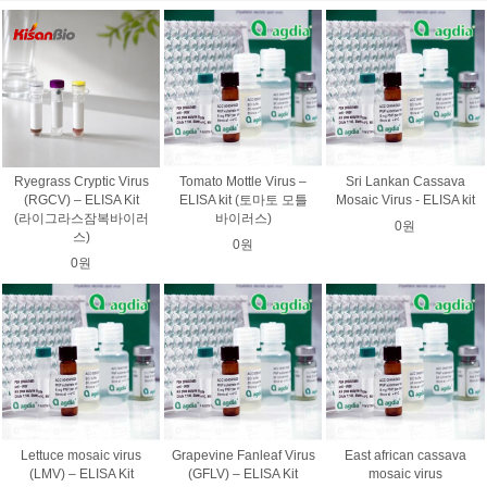
Ryegrass Cryptic Virus
Tomato Mottle Virus –
Sri Lankan Cassava
(RGCV) – ELISA Kit
ELISA kit (토마토 모틀
Mosaic Virus - ELISA kit
(라이그라스잠복바이러
바이러스)
0원
스)
0원
0원
Lettuce mosaic virus
Grapevine Fanleaf Virus
East african cassava
(LMV) – ELISA Kit
(GFLV) – ELISA Kit
mosaic virus