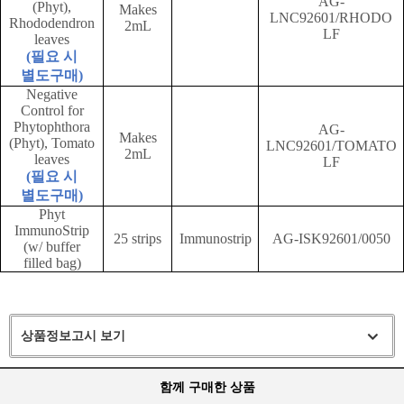
AG-
(Phyt),
Makes
LNC92601/RHODO
Rhododendron
2mL
LF
leaves
(
필요 시
별도구매
)
Negative
Control for
Phytophthora
AG-
Makes
(Phyt), Tomato
LNC92601/TOMATO
2mL
leaves
LF
(
필요 시
별도구매
)
Phyt
ImmunoStrip
25 strips
Immunostrip
AG-ISK92601/0050
(w/ buffer
filled bag)
상품정보고시 보기
함께 구매한 상품