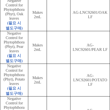
Negative
Control for
Phytophthora
Makes
AG-LNC92601/OAK
(Phyt), Oak
2mL
LF
leaves
(
필요 시
별도구매
)
Negative
Control for
Phytophthora
Makes
AG-
(Phyt), Pear
2mL
LNC92601/PEAR LF
leaves
(
필요 시
별도구매
)
Negative
Control for
Phytophthora
AG-
Makes
(Phyt), Potato
LNC92601/POTATO
2mL
leaves
LF
(
필요 시
별도구매
)
Negative
Control for
Phytophthora