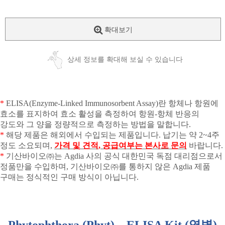
확대보기
상세 정보를 확대해 보실 수 있습니다
*
ELISA(Enzyme-Linked Immunosorbent Assay)
란 항체나 항원에
효소를 표지하여 효소 활성을 측정하여 항원
-
항체 반응의
강도와 그 양을 정량적으로 측정하는 방법을 말합니다
.
*
해당 제품은 해외에서 수입되는 제품입니다
.
납기는 약
2~4
주
정도 소요되며
,
가격 및 견적
,
공급여부는 본사로 문의
바랍니다
.
*
기산바이오㈜는
Agdia
사의 공식 대한민국 독점 대리점으로서
정품만을 수입하며
,
기산바이오㈜를 통하지 않은
Agdia
제품
구매는 정식적인 구매 방식이 아닙니다
.
Phytophthora (Phyt) – ELISA Kit (
역병
)