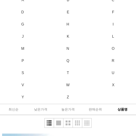
A
B
C
D
E
F
G
H
I
J
K
L
M
N
O
P
Q
R
S
T
U
V
W
X
Y
Z
최신순
낮은가격
높은가격
판매순위
상품명