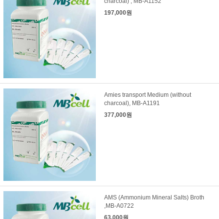
charcoal) , MB-A1152
197,000원
Amies transport Medium (without
charcoal), MB-A1191
377,000원
AMS (Ammonium Mineral Salts) Broth
,MB-A0722
63,000원