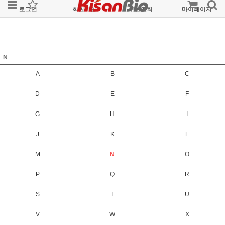
로그인
회원가입
주문조회
마이페이지
N
A
B
C
D
E
F
G
H
I
J
K
L
M
N
O
P
Q
R
S
T
U
V
W
X